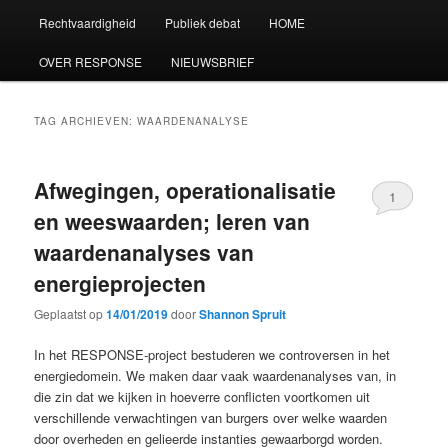
Rechtvaardigheid
Publiek debat
HOME
OVER RESPONSE
NIEUWSBRIEF
TAG ARCHIEVEN:
WAARDENANALYSE
Afwegingen, operationalisatie
1
en weeswaarden; leren van
waardenanalyses van
energieprojecten
Geplaatst op
14/01/2019
door
Shannon Spruit
In het RESPONSE-project bestuderen we controversen in het
energiedomein. We maken daar vaak waardenanalyses van, in
die zin dat we kijken in hoeverre conflicten voortkomen uit
verschillende verwachtingen van burgers over welke waarden
door overheden en gelieerde instanties gewaarborgd worden.