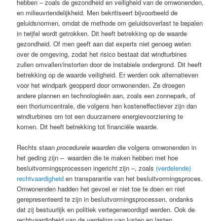
hebben – zoals de gezondheid en veiligheid van de omwonenden,
en milieuvriendelijkheid. Men bekritiseert bijvoorbeeld de
geluidsnormen, omdat de methode om geluidsoverlast te bepalen
in twijfel wordt getrokken. Dit heeft betrekking op de waarde
gezondheid. Of men geeft aan dat experts niet genoeg weten
over de omgeving, zodat het risico bestaat dat windturbines
zullen omvallen/instorten door de instabiele ondergrond. Dit heeft
betrekking op de waarde veiligheid. Er werden ook alternatieven
voor het windpark geopperd door omwonenden. Ze droegen
andere plannen en technologieën aan, zoals een zonnepark, of
een thoriumcentrale, die volgens hen kosteneffectiever zijn dan
windturbines om tot een duurzamere energievoorziening te
komen. Dit heeft betrekking tot financiële waarde.
Rechts staan
procedurele waarden
die volgens omwonenden in
het geding zijn – waarden die te maken hebben met hoe
besluitvormingsprocessen ingericht zijn –, zoals
(verdelende)
rechtvaardigheid
en transparantie van het besluitvormingsproces.
Omwonenden hadden het gevoel er niet toe te doen en niet
gerepresenteerd te zijn in besluitvormingsprocessen, ondanks
dat zij bestuurlijk en politiek vertegenwoordigd werden. Ook de
rechtvaardigheid van de verdeling van lusten en lasten,