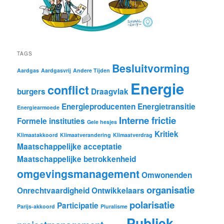
TAGS
Besluitvorming
Aardgas
Aardgasvrij
Andere Tijden
Energie
conflict
burgers
Draagvlak
Energieproducenten
Energietransitie
Energiearmoede
Interne frictie
Formele instituties
Gele hesjes
Kritiek
Klimaatakkoord
Klimaatverandering
Klimaatverdrag
Maatschappelijke acceptatie
Maatschappelijke betrokkenheid
omgevingsmanagement
Omwonenden
organisatie
Onrechtvaardigheid
Ontwikkelaars
polarisatie
Participatie
Parijs-akkoord
Pluralisme
Publiek