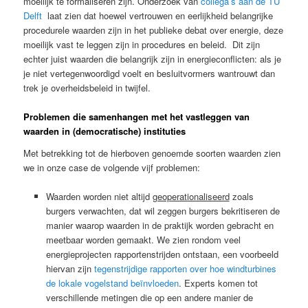
moeilijk te formaliseren zijn. Onderzoek van
collega’s aan de TU
Delft
laat zien dat hoewel vertrouwen en eerlijkheid belangrijke
procedurele waarden zijn in het publieke debat over energie, deze
moeilijk vast te leggen zijn in procedures en beleid. Dit zijn
echter juist waarden die belangrijk zijn in energieconflicten: als je
je niet vertegenwoordigd voelt en besluitvormers wantrouwt dan
trek je overheidsbeleid in twijfel.
Problemen die samenhangen met het vastleggen van
waarden in (democratische) instituties
Met betrekking tot de hierboven genoemde soorten waarden zien
we in onze case de volgende vijf problemen:
Waarden worden niet altijd
geoperationaliseerd
zoals
burgers verwachten, dat wil zeggen burgers bekritiseren de
manier waarop waarden in de praktijk worden gebracht en
meetbaar worden gemaakt. We zien rondom veel
energieprojecten rapportenstrijden ontstaan, een voorbeeld
hiervan zijn
tegenstrijdige rapporten over hoe windturbines
de lokale vogelstand beïnvloeden
. Experts komen tot
verschillende metingen die op een andere manier de