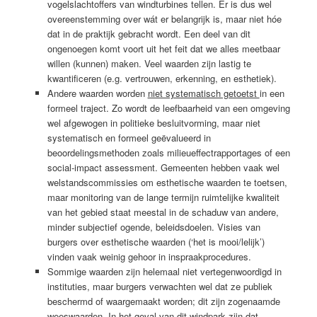
vogelslachtoffers van windturbines tellen. Er is dus wel
overeenstemming over wát er belangrijk is, maar niet hóe
dat in de praktijk gebracht wordt. Een deel van dit
ongenoegen komt voort uit het feit dat we alles meetbaar
willen (kunnen) maken. Veel waarden zijn lastig te
kwantificeren (e.g. vertrouwen, erkenning, en esthetiek).
Andere waarden worden
niet systematisch getoetst
in een
formeel traject. Zo wordt de leefbaarheid van een omgeving
wel afgewogen in politieke besluitvorming, maar niet
systematisch en formeel geëvalueerd in
beoordelingsmethoden zoals milieueffectrapportages of een
social-impact assessment. Gemeenten hebben vaak wel
welstandscommissies om esthetische waarden te toetsen,
maar monitoring van de lange termijn ruimtelijke kwaliteit
van het gebied staat meestal in de schaduw van andere,
minder subjectief ogende, beleidsdoelen. Visies van
burgers over esthetische waarden (‘het is mooi/lelijk’)
vinden vaak weinig gehoor in inspraakprocedures.
Sommige waarden zijn helemaal niet vertegenwoordigd in
instituties, maar burgers verwachten wel dat ze publiek
beschermd of waargemaakt worden; dit zijn zogenaamde
weeswaarden
. In het geval van dit windpark zijn dat