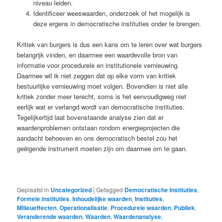
niveau leiden.
Identificeer weeswaarden, onderzoek of het mogelijk is
deze ergens in democratische instituties onder te brengen.
Kritiek van burgers is dus een kans om te leren over wat burgers
belangrijk vinden, en daarmee een waardevolle bron van
informatie voor procedurele en institutionele vernieuwing.
Daarmee wil ik niet zeggen dat op elke vorm van kritiek
bestuurlijke vernieuwing moet volgen. Bovendien is niet alle
kritiek zonder meer terecht, soms is het eenvoudigweg niet
eerlijk wat er verlangd wordt van democratische instituties.
Tegelijkertijd laat bovenstaande analyse zien dat er
waardenproblemen ontstaan rondom energieprojecten die
aandacht behoeven en ons democratisch bestel zou het
geëigende instrument moeten zijn om daarmee om te gaan.
Geplaatst in
Uncategorized
|
Getagged
Democratische Instituties
,
Formele instituties
,
Inhoudelijke waarden
,
Instituties
,
Milieueffecten
,
Operationalisatie
,
Procedurele waarden
,
Publiek
,
Veranderende waarden
,
Waarden
,
Waardenanalyse
,