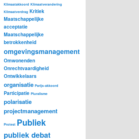
Klimaatakkoord
Klimaatverandering
Kritiek
Klimaatverdrag
Maatschappelijke
acceptatie
Maatschappelijke
betrokkenheid
omgevingsmanagement
Omwonenden
Onrechtvaardigheid
Ontwikkelaars
organisatie
Parijs-akkoord
Participatie
Pluralisme
polarisatie
projectmanagement
Publiek
Protest
publiek debat