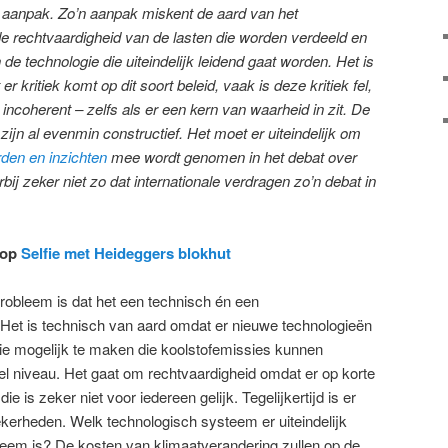
e aanpak. Zo’n aanpak miskent de aard van het
e rechtvaardigheid van de lasten die worden verdeeld en
e technologie die uiteindelijk leidend gaat worden. Het is
r kritiek komt op dit soort beleid, vaak is deze kritiek fel,
incoherent – zelfs als er een kern van waarheid in zit. De
 zijn al evenmin constructief. Het moet er uiteindelijk om
rden en inzichten
mee wordt genomen in het debat over
bij zeker niet zo dat internationale verdragen zo’n debat in
 op
Selfie met Heideggers blokhut
obleem is dat het een technisch én een
 Het is technisch van aard omdat er nieuwe technologieën
tie mogelijk te maken die koolstofemissies kunnen
el niveau. Het gaat om rechtvaardigheid omdat er op korte
ie is zeker niet voor iedereen gelijk. Tegelijkertijd is er
erheden. Welk technologisch systeem er uiteindelijk
eem is? De kosten van klimaatverandering zullen op de