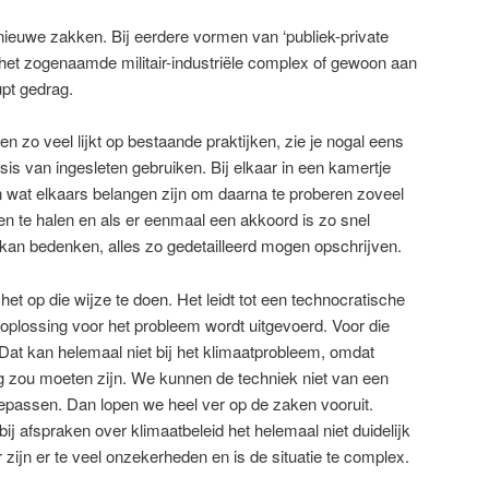
 nieuwe zakken. Bij eerdere vormen van ‘publiek-private
et zogenaamde militair-industriële complex of gewoon aan
pt gedrag.
zo veel lijkt op bestaande praktijken, zie je nogal eens
sis van ingesleten gebruiken. Bij elkaar in een kamertje
en wat elkaars belangen zijn om daarna te proberen zoveel
en te halen en als er eenmaal een akkoord is zo snel
 kan bedenken, alles zo gedetailleerd mogen opschrijven.
et op die wijze te doen. Het leidt tot een technocratische
 oplossing voor het probleem wordt uitgevoerd. Voor die
. Dat kan helemaal niet bij het klimaatprobleem, omdat
 zou moeten zijn. We kunnen de techniek niet van een
epassen. Dan lopen we heel ver op de zaken vooruit.
 bij afspraken over klimaatbeleid het helemaal niet duidelijk
 zijn er te veel onzekerheden en is de situatie te complex.