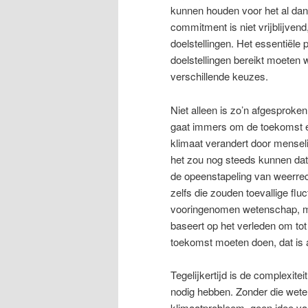
kunnen houden voor het al dan
commitment is niet vrijblijvend
doelstellingen. Het essentiële 
doelstellingen bereikt moeten 
verschillende keuzes.
Niet alleen is zo’n afgesproke
gaat immers om de toekomst en
klimaat verandert door menseli
het zou nog steeds kunnen dat
de opeenstapeling van weerre
zelfs die zouden toevallige flu
vooringenomen wetenschap, m
baseert op het verleden om to
toekomst moeten doen, dat is a
Tegelijkertijd is de complexite
nodig hebben. Zonder die wet
klimaatprobleem, geen idee va