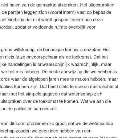
 niet halen van de gemaakte afspraken. Het uitgesproken
, de partijen leggen zich (vooral intern) vast op bepaalde
punt hierbij is dat niet wordt gespecificeerd hoe deze
worden, zodat er voldoende ruimte overblijft voor
n grens willekeurig, de benodigde kennis is onzeker. Het
 niets is zo onvoorspelbaar als de toekomst. Dat het
jke handelingen is onwaarschijnlijk waarschijnlijk, maar
 we het mis hebben. De beste aanwijzing die we hebben is
cords waar de afgelopen jaren mee te maken hebben, maar
ctuaties kunnen zijn. Dat heeft niets te maken met slechte of
aar met het simpele gegeven dat wetenschap zich
t uitspraken over de toekomst te komen. Wat we aan die
an de politici én aan onszelf.
it van dit soort problemen zo groot, dat we de wetenschap
enschap zouden we geen idee hebben van een
n de gevaren die dit met zich mee brengt en geen idee van