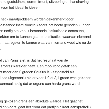
ische gesteldheid, commitment, uitvoering en handhaving.
voor het ideaal te kiezen.
 het klimaatprobleem worden gekenmerkt door
bestaande institutionele kaders het hoofd geboden kunnen
n nodig om vanuit bestaande institutionele contexten,
arkten om te kunnen gaan met situaties waarvan niemand
tot maatregelen te komen waarvan niemand weet wie nu de
.
l van Parijs ziet, is dat het resultaat van de
rbitrair karakter heeft. Een mooi rond getal: een
et meer dan 2 graden Celsius is vastgesteld als
l had uitgemaakt als er voor 1,9 of 2,1 graad was gekozen
nu eenmaal nodig dat er ergens een harde grens wordt
urig gekozen grens een absolute waarde. Het gaat het
 en vooral gaat het erom dat partijen elkaar aansprakelijk