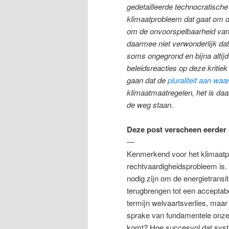
gedetailleerde technocratisch
klimaatprobleem dat gaat om d
om de onvoorspelbaarheid van d
daarmee niet verwonderlijk dat e
soms ongegrond en bijna altijd 
beleidsreacties op deze kritiek
gaan dat de
pluraliteit aan waa
klimaatmaatregelen, het is daar
de weg staan.
Deze post verscheen eerder
―
Kenmerkend voor het klimaatpr
rechtvaardigheidsprobleem is.
nodig zijn om de energietransi
terugbrengen tot een acceptab
termijn welvaartsverlies, maar d
sprake van fundamentele onzek
komt? Hoe succesvol dat syst