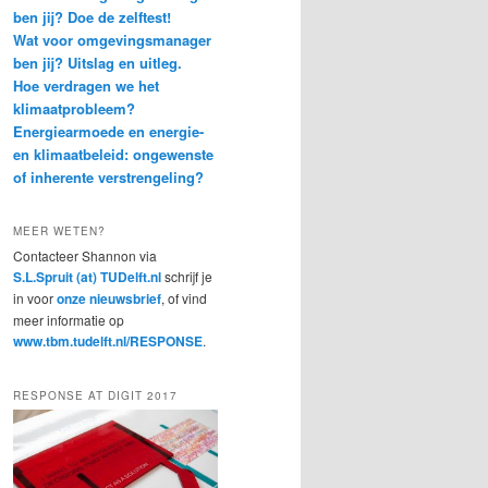
ben jij? Doe de zelftest!
Wat voor omgevingsmanager
ben jij? Uitslag en uitleg.
Hoe verdragen we het
klimaatprobleem?
Energiearmoede en energie-
en klimaatbeleid: ongewenste
of inherente verstrengeling?
MEER WETEN?
Contacteer Shannon via
S.L.Spruit (at) TUDelft.nl
schrijf je
in voor
onze nieuwsbrief
, of vind
meer informatie op
www.tbm.tudelft.nl/RESPONSE
.
RESPONSE AT DIGIT 2017