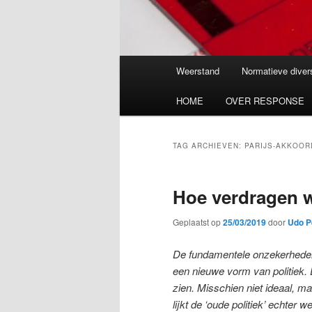
Hoofdmenu
Weerstand
Normatieve divers
HOME
OVER RESPONSE
TAG ARCHIEVEN:
PARIJS-AKKOOR
Hoe verdragen 
Geplaatst op
25/03/2019
door
Udo P
De fundamentele onzekerheden 
een nieuwe vorm van politiek.
zien. Misschien niet ideaal, ma
lijkt de ‘oude politiek’ echter