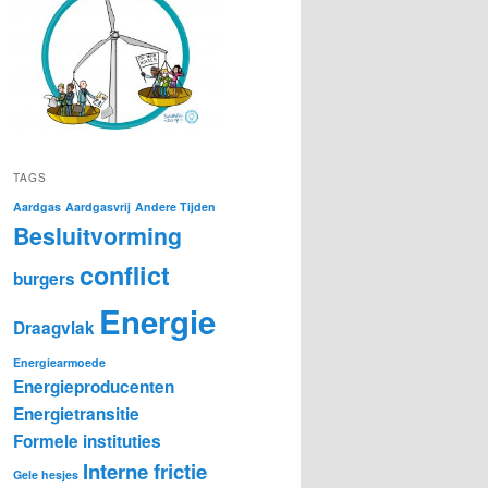
TAGS
Aardgas
Aardgasvrij
Andere Tijden
Besluitvorming
conflict
burgers
Energie
Draagvlak
Energiearmoede
Energieproducenten
Energietransitie
Formele instituties
Interne frictie
Gele hesjes