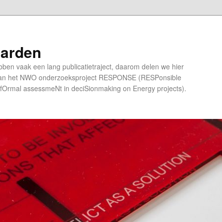
aarden
bben vaak een lang publicatietraject, daarom delen we hier
 van het NWO onderzoeksproject RESPONSE (RESPonsible
 infOrmal assessmeNt in deciSionmaking on Energy projects).