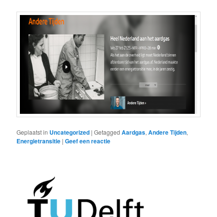
Geplaatst in
Uncategorized
|
Getagged
Aardgas
,
Andere Tijden
,
Energietransitie
|
Geef een reactie