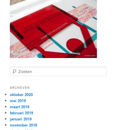
Z
o
e
k
ARCHIEVEN
e
oktober 2020
n
mei 2019
maart 2019
februari 2019
januari 2019
november 2018