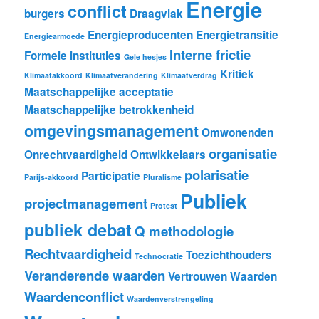
Energie
conflict
burgers
Draagvlak
Energieproducenten
Energietransitie
Energiearmoede
Interne frictie
Formele instituties
Gele hesjes
Kritiek
Klimaatakkoord
Klimaatverandering
Klimaatverdrag
Maatschappelijke acceptatie
Maatschappelijke betrokkenheid
omgevingsmanagement
Omwonenden
organisatie
Onrechtvaardigheid
Ontwikkelaars
polarisatie
Participatie
Parijs-akkoord
Pluralisme
Publiek
projectmanagement
Protest
publiek debat
Q methodologie
Rechtvaardigheid
Toezichthouders
Technocratie
Veranderende waarden
Vertrouwen
Waarden
Waardenconflict
Waardenverstrengeling