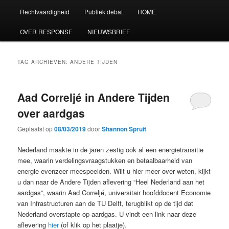
Rechtvaardigheid
Publiek debat
HOME
OVER RESPONSE
NIEUWSBRIEF
TAG ARCHIEVEN:
ANDERE TIJDEN
Aad Correljé in Andere Tijden
over aardgas
Geplaatst op
08/03/2019
door
Shannon Spruit
Nederland maakte in de jaren zestig ook al een energietransitie
mee, waarin verdelingsvraagstukken en betaalbaarheid van
energie evenzeer meespeelden. Wilt u hier meer over weten, kijkt
u dan naar de Andere Tijden aflevering “Heel Nederland aan het
aardgas”, waarin Aad Correljé, universitair hoofddocent Economie
van Infrastructuren aan de TU Delft, terugblikt op de tijd dat
Nederland overstapte op aardgas. U vindt een link naar deze
aflevering
hier
(of klik op het plaatje).