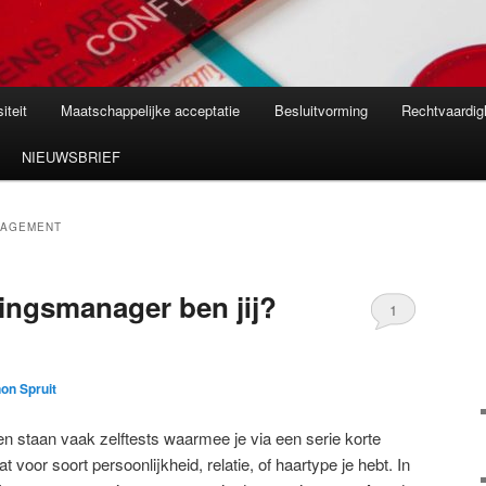
iteit
Maatschappelijke acceptatie
Besluitvorming
Rechtvaardig
NIEUWSBRIEF
NAGEMENT
ingsmanager ben jij?
1
on Spruit
den staan vaak zelftests waarmee je via een serie korte
voor soort persoonlijkheid, relatie, of haartype je hebt. In