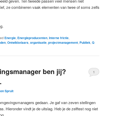
beeld geven. Ten tweede passen veel mensen niet
ief, ze combineren vaak elementen van twee of soms zelfs
eg.
ged
Energie
,
Energieproducenten
,
Interne frictie
,
den
,
Ontwikkelaars
,
organisatie
,
projectmanagement
,
Publiek
,
Q
ingsmanager ben jij?
1
.
on Spruit
or omgevingsmanagers gedaan. Je gaf van zeven stellingen
s. Hieronder vindt je de uitslag. Heb je de zelftest nog niet
og.