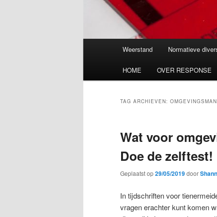
Hoofdmenu
Weerstand
Normatieve divers
HOME
OVER RESPONSE
TAG ARCHIEVEN:
OMGEVINGSMA
Wat voor omgev
Doe de zelftest!
Geplaatst op
29/05/2019
door
Shann
In tijdschriften voor tienermei
vragen erachter kunt komen wat 