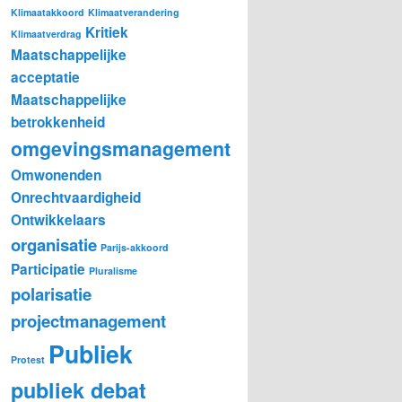
Klimaatakkoord
Klimaatverandering
Kritiek
Klimaatverdrag
Maatschappelijke
acceptatie
Maatschappelijke
betrokkenheid
omgevingsmanagement
Omwonenden
Onrechtvaardigheid
Ontwikkelaars
organisatie
Parijs-akkoord
Participatie
Pluralisme
polarisatie
projectmanagement
Publiek
Protest
publiek debat