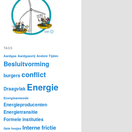
TAGS
Aardgas
Aardgasvrij
Andere Tijden
Besluitvorming
conflict
burgers
Energie
Draagvlak
Energiearmoede
Energieproducenten
Energietransitie
Formele instituties
Interne frictie
Gele hesjes