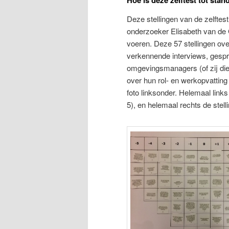
Hoe is deze zelftest tot st
Deze stellingen van de zelftest
onderzoeker Elisabeth van de 
voeren. Deze 57 stellingen o
verkennende interviews, gesp
omgevingsmanagers (of zij di
over hun rol- en werkopvatting
foto linksonder. Helemaal link
5), en helemaal rechts de stel