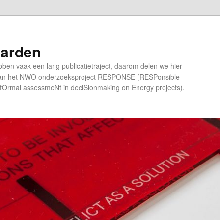
aarden
bben vaak een lang publicatietraject, daarom delen we hier
 van het NWO onderzoeksproject RESPONSE (RESPonsible
 infOrmal assessmeNt in deciSionmaking on Energy projects).