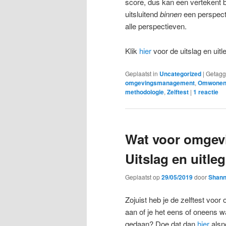
score, dus kan een vertekent 
uitsluitend
binnen
een perspect
alle perspectieven.
Klik
hier
voor de uitslag en uitl
Geplaatst in
Uncategorized
|
Getag
omgevingsmanagement
,
Omwonen
methodologie
,
Zelftest
|
1
reactie
Wat voor omgev
Uitslag en uitleg
Geplaatst op
29/05/2019
door
Shann
Zojuist heb je de zelftest vo
aan of je het eens of oneens wa
gedaan? Doe dat dan
hier
alsn