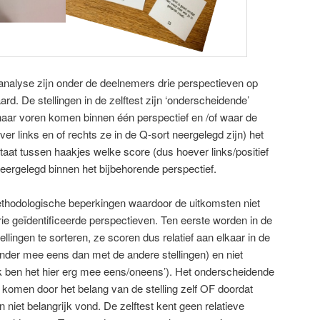
 analyse zijn onder de deelnemers drie perspectieven op
 De stellingen in de zelftest zijn ‘onderscheidende’
k naar voren komen binnen één perspectief en /of waar de
er links en of rechts ze in de Q-sort neergelegd zijn) het
staat tussen haakjes welke score (dus hoever links/positief
eergelegd binnen het bijbehorende perspectief.
methodologische beperkingen waardoor de uitkomsten niet
ie geïdentificeerde perspectieven. Ten eerste worden in de
lingen te sorteren, ze scoren dus relatief aan elkaar in de
minder mee eens dan met de andere stellingen) en niet
(‘ik ben het hier erg mee eens/oneens’). Het onderscheidende
 komen door het belang van de stelling zelf OF doordat
 niet belangrijk vond. De zelftest kent geen relatieve