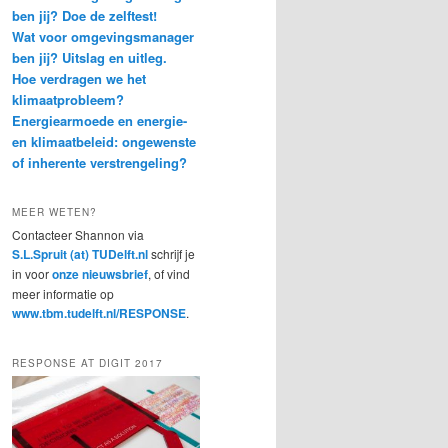
ben jij? Doe de zelftest!
Wat voor omgevingsmanager
ben jij? Uitslag en uitleg.
Hoe verdragen we het
klimaatprobleem?
Energiearmoede en energie-
en klimaatbeleid: ongewenste
of inherente verstrengeling?
MEER WETEN?
Contacteer Shannon via
S.L.Spruit (at) TUDelft.nl
schrijf je
in voor
onze nieuwsbrief
, of vind
meer informatie op
www.tbm.tudelft.nl/RESPONSE
.
RESPONSE AT DIGIT 2017