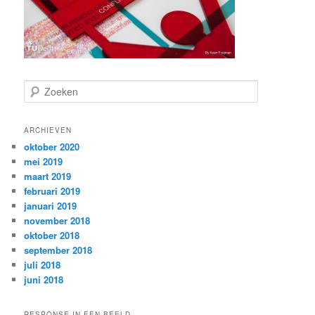
Z
o
e
k
ARCHIEVEN
e
oktober 2020
n
mei 2019
maart 2019
februari 2019
januari 2019
november 2018
oktober 2018
september 2018
juli 2018
juni 2018
RESPONSE IN EEN BEELD