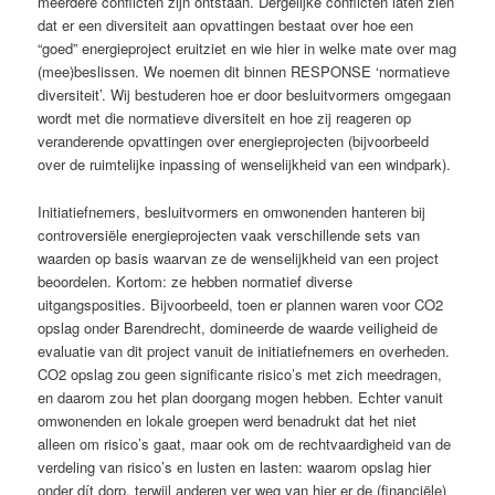
meerdere conflicten zijn ontstaan. Dergelijke conflicten laten zien
dat er een diversiteit aan opvattingen bestaat over hoe een
“goed” energieproject eruitziet en wie hier in welke mate over mag
(mee)beslissen. We noemen dit binnen RESPONSE ‘normatieve
diversiteit’. Wij bestuderen hoe er door besluitvormers omgegaan
wordt met die normatieve diversiteit en hoe zij reageren op
veranderende opvattingen over energieprojecten (bijvoorbeeld
over de ruimtelijke inpassing of wenselijkheid van een windpark).
Initiatiefnemers, besluitvormers en omwonenden hanteren bij
controversiële energieprojecten vaak verschillende sets van
waarden op basis waarvan ze de wenselijkheid van een project
beoordelen. Kortom: ze hebben normatief diverse
uitgangsposities. Bijvoorbeeld, toen er plannen waren voor CO2
opslag onder Barendrecht, domineerde de waarde veiligheid de
evaluatie van dit project vanuit de initiatiefnemers en overheden.
CO2 opslag zou geen significante risico’s met zich meedragen,
en daarom zou het plan doorgang mogen hebben. Echter vanuit
omwonenden en lokale groepen werd benadrukt dat het niet
alleen om risico’s gaat, maar ook om de rechtvaardigheid van de
verdeling van risico’s en lusten en lasten: waarom opslag hier
onder dít dorp, terwijl anderen ver weg van hier er de (financiële)