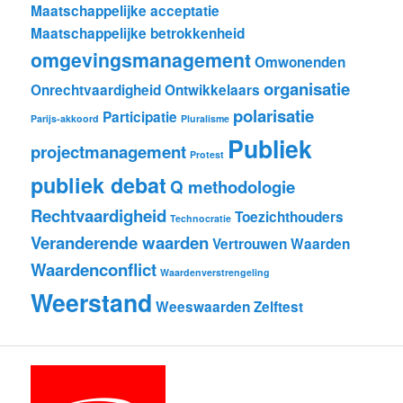
Maatschappelijke acceptatie
Maatschappelijke betrokkenheid
omgevingsmanagement
Omwonenden
organisatie
Onrechtvaardigheid
Ontwikkelaars
polarisatie
Participatie
Parijs-akkoord
Pluralisme
Publiek
projectmanagement
Protest
publiek debat
Q methodologie
Rechtvaardigheid
Toezichthouders
Technocratie
Veranderende waarden
Vertrouwen
Waarden
Waardenconflict
Waardenverstrengeling
Weerstand
Weeswaarden
Zelftest