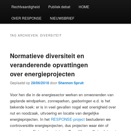
Rechtvaardigheid
Publiek debat
HOME
OVER RESPONSE
NIEUWSBRIEF
TAG ARCHIEVEN:
DIVERSITEIT
Normatieve diversiteit en
veranderende opvattingen
over energieprojecten
Geplaatst op
28/06/2018
door
Shannon Spruit
Voor hen die in de energiesector werken en omwonenden van
geplande windparken, zonneparken, gasboringen e.d. is het
bekende koek: er is in veel gevallen nogal wat onenigheid over
nut en noodzaak, uitvoering en locatie van dergelijke
energieprojecten. In het
RESPONSE-project
bestuderen we
controversiële energieprojecten, dus projecten waar één of