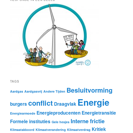
TAGS
Besluitvorming
Aardgas
Aardgasvrij
Andere Tijden
Energie
conflict
burgers
Draagvlak
Energieproducenten
Energietransitie
Energiearmoede
Interne frictie
Formele instituties
Gele hesjes
Kritiek
Klimaatakkoord
Klimaatverandering
Klimaatverdrag