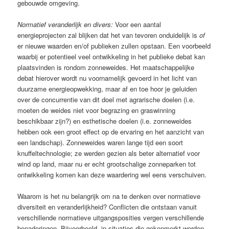
gebouwde omgeving.
Normatief veranderlijk en divers:
Voor een aantal
energieprojecten zal blijken dat het van tevoren onduidelijk is
of
er nieuwe waarden en/of publieken zullen opstaan. Een voorbeeld
waarbij er potentieel veel ontwikkeling in het publieke debat kan
plaatsvinden is rondom zonneweides. Het maatschappelijke
debat hierover wordt nu voornamelijk gevoerd in het licht van
duurzame energieopwekking, maar af en toe hoor je geluiden
over de concurrentie van dit doel met agrarische doelen (i.e.
moeten de weides niet voor begrazing en graswinning
beschikbaar zijn?) en esthetische doelen (i.e. zonneweides
hebben ook een groot effect op de ervaring en het aanzicht van
een landschap). Zonneweides waren lange tijd een soort
knuffeltechnologie; ze werden gezien als beter alternatief voor
wind op land, maar nu er echt grootschalige zonneparken tot
ontwikkeling komen kan deze waardering wel eens verschuiven.
Waarom is het nu belangrijk om na te denken over normatieve
diversiteit en veranderlijkheid? Conflicten die ontstaan vanuit
verschillende normatieve uitgangsposities vergen verschillende
benaderingen. Bijvoorbeeld, in situaties die gekenmerkt worden