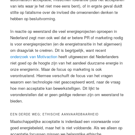
van iets waar je het niet mee eens bent), of in ergste geval duidt
stilte op fatalisme over de invloed die omwonenden denken te
hebben op besluitvorming.
In reactie op weerstand die veel energieprojecten oproepen in
Nederland zegt men ook wel dat er betere PR of marketing nodig
is voor energieprojecten (en de energietransitie in het algemeen)
om draagvlak te creëren. Dit is begrijpelijk, want recent
onderzoek van Motivaction
heeft uitgewezen dat Nederlanders
niet goed op de hoogte zijn van het aandeel duurzame energie in
onze energiemix. Maar de focus op marketing is ook
verontrustend. Hiermee verschuift de focus van het vragen
waarom een technologie niet geaccepteerd word, naar de vraag
hoe men acceptatie kan bewerkstelligen. Dit lijkt te
veronderstellen dat er geen geldige redenen zijn om weerstand te
bieden.
EEN DERDE WEG; ETHISCHE AANVAARDBAARHEID
Maatschappelijke acceptatie is inderdaad een voorwaarde voor
goed energiebeleid, maar het is niet voldoende. Als we alleen op
acceptatie focussen missen we belangrijke ethische