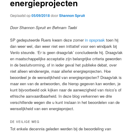
energieprojecten
Geplaatst op
05/09/2018
door
Shannon Spruit
Door Shannon Spruit en Behnam Taebi
SP gedeputeerde Ruers kwam deze zomer
in opspraak
toen hij
dan weer wel, dan weer niet een initiatief voor een windpark bij
Venlo steunde. ‘Er is geen draagvlak’ concludeerde hij. Draagvlak
en maatschappelijke acceptatie zijn belangrijke criteria geworden
in de besluitvorming, of in ieder geval het publieke debat, over
niet alleen windenergie, maar allerlei energieprojecten. Hoe
beoordeel je de wenselijkheid van energieprojecten? Draagvlak is
maar een van de antwoorden, die hierop gegeven kan worden, je
kunt bijvoorbeeld ook kijken naar de aanwezigheid van risico’s of
ethische aanvaardbaarheid. In deze blog verkennen we drie
verschillende wegen die u kunt inslaan in het beoordelen van de
wenselijkheid van een energieproject.
DE VEILIGE WEG
Tot enkele decennia geleden werden bij de beoordeling van