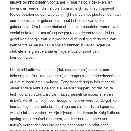
nieuwe technologieën voornamelijk naar risico’s gekeken, en
bovendien werden die risico’s voornamelijk technisch opgevat.
Risico betekende een waarschijnlijkheid van het plaatsvinden van
een (ongewenste) gebeurtenis maal het effect van deze
gebeurtenis. Om te beoordelen of risico’s acceptabel waren, werd
veelal gekeken of risico’s opwegen tegen de voordelen. In het
geval van energie zou je bijvoorbeeld de veiligheidsrisico’s van
kerncentrales en kernafvalopslag kunnen afwegen tegen de
stabiele energieleverantie en lagere C02 uitstoot van
kerncentrales.
Na identificatie van risico’s (risk assessment) maak je een
beheersplan (risk management) of compenseer je onbeheersbare
of niet te voorkomen schade. Deze benadering is bekritiseerd,
onder andere vanuit de sociale wetenschappen, omdat het te
technocratisch zou zijn. De maatschappelijke acceptatie van
risico’s wordt namelijk niet meegenomen; er wordt bij dergelijke
berekeningen niet gekeken of diegenen die het risico lopen dat
wel of niet erg vinden. Er zijn bijvoorbeeld dorpen in België die de
opslag van kernafval omarmen, en daarmee het lopen van
risico’s verbonden aan die opslag accepteren, omdat daar
voordelen, zoals banen in de regio en belastingvoordelen, aan