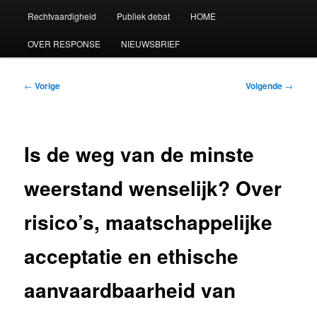
Rechtvaardigheid
Publiek debat
HOME
OVER RESPONSE
NIEUWSBRIEF
Bericht
←
Vorige
Volgende
→
navigatie
Is de weg van de minste
weerstand wenselijk? Over
risico’s, maatschappelijke
acceptatie en ethische
aanvaardbaarheid van